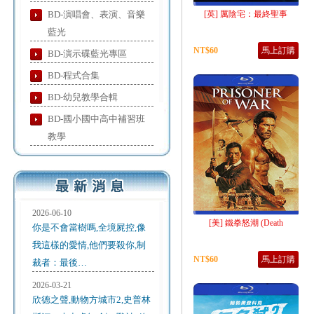
BD-演唱會、表演、音樂
[英] 厲陰宅：最終聖事
藍光
NT$60
馬上訂購
BD-演示碟藍光專區
BD-程式合集
BD-幼兒教學合輯
BD-國小國中高中補習班
教學
2026-06-10
[美] 鐵拳怒潮 (Death
你是不會當樹嗎,全境屍控,像
我這樣的愛情,他們要殺你,制
NT$60
馬上訂購
裁者：最後…
2026-03-21
欣德之聲,動物方城市2,史普林