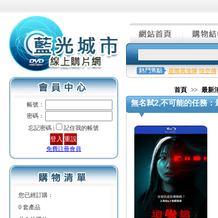
星際異攻隊
悟空傳
首頁
>>
最新
無名弒2,不可能的任務：
帳號：
密碼：
忘記密碼 |
記住我的帳號
免費註冊會員
您已經訂購：
0 套產品