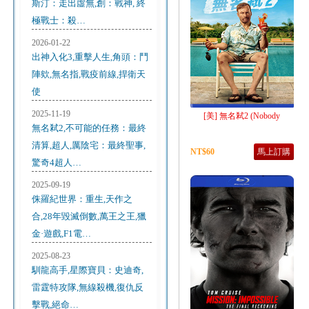
斯汀：走出虛無,創：戰神, 終
極戰士：殺…
2026-01-22
出神入化3,重擊人生,角頭：鬥
陣欸,無名指,戰疫前線,捍衛天
使
2025-11-19
[美] 無名弒2 (Nobody
無名弒2,不可能的任務：最終
清算,超人,厲陰宅：最終聖事,
NT$60
馬上訂購
驚奇4超人…
2025-09-19
侏羅紀世界：重生,天作之
合,28年毀滅倒數,萬王之王,獵
金·遊戲,F1電…
2025-08-23
馴龍高手,星際寶貝：史迪奇,
雷霆特攻隊,無線殺機,復仇反
擊戰,絕命…