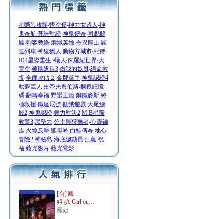
星際異攻隊
‧
悟空傳
‧
神力女超人
‧
神
鬼奇航 死無對證
‧
神鬼傳奇
‧
同盟鶼
鰈
‧
刺客教條
‧
鋼鐵英雄
‧
奇異博士
‧
屍
速列車
‧
神鬼獵人
‧
動物方城市
‧
死侍
‧
ID4星際重生
‧
蟻人
‧
侏羅紀世界
‧
大
賣空
‧
美國隊長3
‧
做我的奴隸
‧
絕命救
援
‧
全面攻佔２
‧
金牌拳手
‧
神鬼認證4
‧
吹夢巨人
‧
史帝夫賈伯斯
‧
攔截記憶
碼
‧
翻轉幸福
‧
野蠻正義
‧
鋼鐵麥斯
‧
終
極救援
‧
鐵達尼號
‧
飢餓遊戲
‧
大尾鱸
鰻2
‧
神鬼認證
‧
舞力對決2
‧
MIB星際
戰警3
‧
黑勢力
‧
公主與狩獵者
‧
心靈鑰
匙
‧
火線反擊
‧
聖母峰
‧
白鯨傳奇
‧
地心
冒險2 神秘島
‧
海底總動員
‧
江蕙 祝
福
‧
藍光影片
‧
藍光電影
‧
[台] 鳳
姐 (A Girl ou…
鳳姐