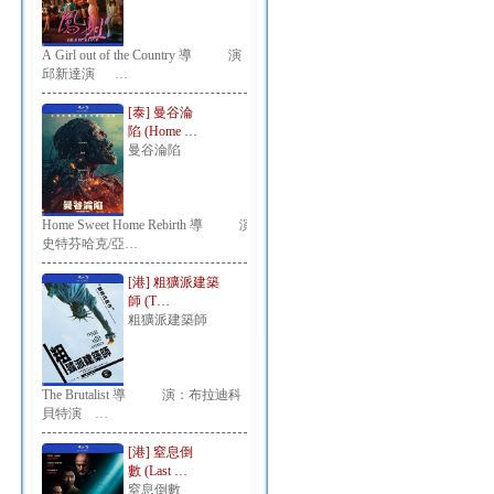
A Girl out of the Country 導 演：
邱新達演 …
[泰] 曼谷淪
陷 (Home …
曼谷淪陷
Home Sweet Home Rebirth 導 演：
史特芬哈克/亞…
[港] 粗獷派建築
師 (T…
粗獷派建築師
The Brutalist 導 演：布拉迪科
貝特演 …
[港] 窒息倒
數 (Last …
窒息倒數