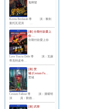
鬼咧號
Kereta Berdarah 導 演：黎刹
曼托瓦尼演 …
[泰] 分期付款愛上
你 …
分期付款愛上你
Love You to Debt 導 演：瓦蘇
蒂克特皮奇…
[港] 焚
城 (Cesium Fa…
焚城
Cesium Fallout 導 演：潘耀明
演 員：劉德…
[港] 武替