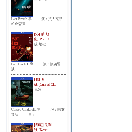
Last Breath 導 演：艾力克斯
帕金森演 …
[港] 破·地
獄 (Po · D…
破·地獄
Po · Dei Juk 導 演：陳茂賢
演 …
[越] 鬼
妹 (Cursed Ci…
鬼妹
Cursed Cinderella 導 演：陳友
進演 員：…
[印尼] 鬼咧
號 (Keret…