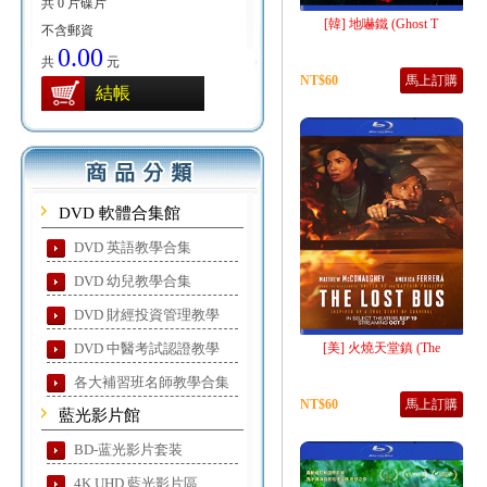
共 0 片碟片
[韓] 地嚇鐵 (Ghost T
不含郵資
0.00
共
元
NT$60
馬上訂購
結帳
DVD 軟體合集館
DVD 英語教學合集
DVD 幼兒教學合集
DVD 財經投資管理教學
DVD 中醫考試認證教學
[美] 火燒天堂鎮 (The
各大補習班名師教學合集
NT$60
馬上訂購
藍光影片館
BD-蓝光影片套装
4K UHD 藍光影片區