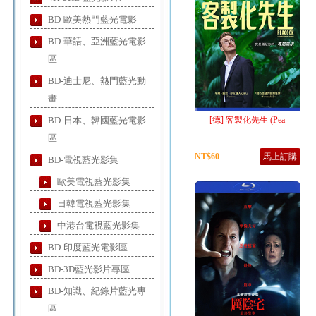
BD-歐美熱門藍光電影
BD-華語、亞洲藍光電影
區
BD-迪士尼、熱門藍光動
畫
BD-日本、韓國藍光電影
[德] 客製化先生 (Pea
區
NT$60
馬上訂購
BD-電視藍光影集
歐美電視藍光影集
日韓電視藍光影集
中港台電視藍光影集
BD-印度藍光電影區
BD-3D藍光影片專區
BD-知識、紀錄片藍光專
區