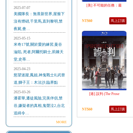
[美] 不可能的任務：最
2025-07-07
美國隊長：無畏新世界,屋簷下
NT$60
馬上訂購
沒有煙硝,千里馬,直到黎明,禁
夜屍,會…
2025-05-15
米奇17號,關於愛的練習,曼谷
淪陷, 死者,阿爾托騎士,荊棘天
堂,史蒂…
2025-04-23
慾望迷蹤,鳳姐,神鬼戰士II,武替
道,獅子王：木法沙,臨界點
2025-03-26
[港] 誤判 (The Prose
潘霍華,遷徒風險,完美伴侶,禁
谷,嫌疑者的真相,鬼聲泣2,台北
NT$60
馬上訂購
追緝令…
MORE