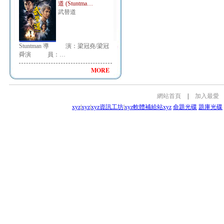
道 (Stuntma…
武替道
Stuntman 導 演：梁冠堯/梁冠
舜演 員：…
MORE
網站首頁
|
加入最愛
xyz
|
xyz
|
xyz資訊工坊
|
xyz軟體補給站
xyz
命題光碟
題庫光碟