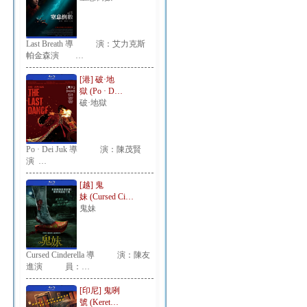
Last Breath 導 演：艾力克斯
帕金森演 …
[港] 破·地
獄 (Po · D…
破·地獄
Po · Dei Juk 導 演：陳茂賢
演 …
[越] 鬼
妹 (Cursed Ci…
鬼妹
Cursed Cinderella 導 演：陳友
進演 員：…
[印尼] 鬼咧
號 (Keret…