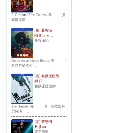
A Girl out of the Country 導 演：
邱新達演 …
[泰] 曼谷淪
陷 (Home …
曼谷淪陷
Home Sweet Home Rebirth 導 演：
史特芬哈克/亞…
[港] 粗獷派建築
師 (T…
粗獷派建築師
The Brutalist 導 演：布拉迪科
貝特演 …
[港] 窒息倒
數 (Last …
窒息倒數