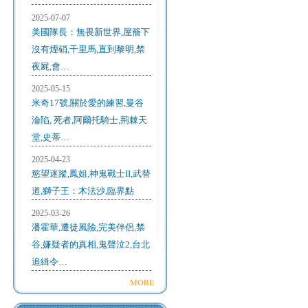
2025-07-07
美國隊長：無畏新世界,屋簷下
沒有煙硝,千里馬,直到黎明,禁
夜屍,會…
2025-05-15
米奇17號,關於愛的練習,曼谷
淪陷, 死者,阿爾托騎士,荊棘天
堂,史蒂…
2025-04-23
慾望迷蹤,鳳姐,神鬼戰士II,武替
道,獅子王：木法沙,臨界點
2025-03-26
潘霍華,遷徒風險,完美伴侶,禁
谷,嫌疑者的真相,鬼聲泣2,台北
追緝令…
MORE