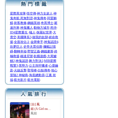
星際異攻隊
‧
悟空傳
‧
神力女超人
‧
神
鬼奇航 死無對證
‧
神鬼傳奇
‧
同盟鶼
鰈
‧
刺客教條
‧
鋼鐵英雄
‧
奇異博士
‧
屍
速列車
‧
神鬼獵人
‧
動物方城市
‧
死侍
‧
ID4星際重生
‧
蟻人
‧
侏羅紀世界
‧
大
賣空
‧
美國隊長3
‧
做我的奴隸
‧
絕命救
援
‧
全面攻佔２
‧
金牌拳手
‧
神鬼認證4
‧
吹夢巨人
‧
史帝夫賈伯斯
‧
攔截記憶
碼
‧
翻轉幸福
‧
野蠻正義
‧
鋼鐵麥斯
‧
終
極救援
‧
鐵達尼號
‧
飢餓遊戲
‧
大尾鱸
鰻2
‧
神鬼認證
‧
舞力對決2
‧
MIB星際
戰警3
‧
黑勢力
‧
公主與狩獵者
‧
心靈鑰
匙
‧
火線反擊
‧
聖母峰
‧
白鯨傳奇
‧
地心
冒險2 神秘島
‧
海底總動員
‧
江蕙 祝
福
‧
藍光影片
‧
藍光電影
‧
[台] 鳳
姐 (A Girl ou…
鳳姐