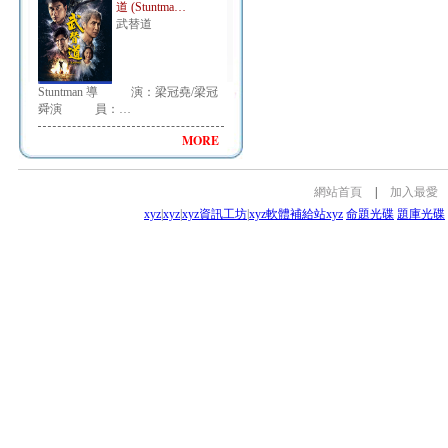
道 (Stuntma…
武替道
Stuntman 導 演：梁冠堯/梁冠
舜演 員：…
MORE
網站首頁
|
加入最愛
xyz
|
xyz
|
xyz資訊工坊
|
xyz軟體補給站
xyz
命題光碟
題庫光碟