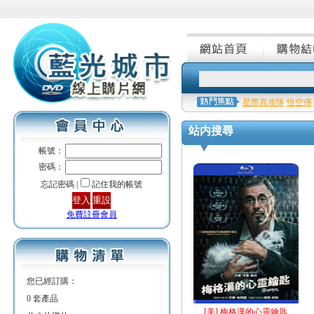
星際異攻隊
悟空傳
站内搜尋
帳號：
密碼：
忘記密碼 |
記住我的帳號
免費註冊會員
您已經訂購：
0 套產品
[美] 梅格漢的心靈鑰匙