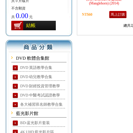
共 0 片碟片
(Manglehorn) (2014)
不含郵資
0.00
NT$60
馬上訂購
共
元
結帳
總共2
DVD 軟體合集館
DVD 英語教學合集
DVD 幼兒教學合集
DVD 財經投資管理教學
DVD 中醫考試認證教學
各大補習班名師教學合集
藍光影片館
BD-蓝光影片套装
4K UHD 藍光影片區