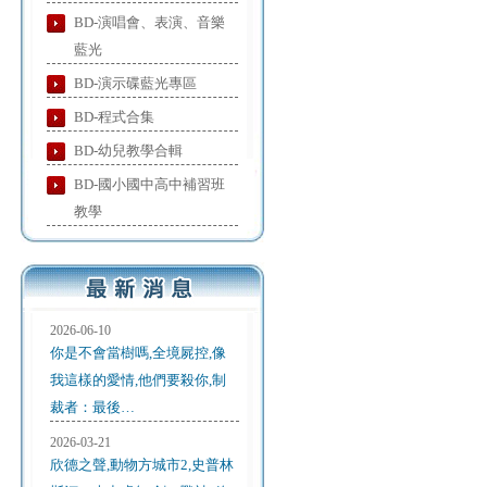
BD-演唱會、表演、音樂
藍光
BD-演示碟藍光專區
BD-程式合集
BD-幼兒教學合輯
BD-國小國中高中補習班
教學
2026-06-10
你是不會當樹嗎,全境屍控,像
我這樣的愛情,他們要殺你,制
裁者：最後…
2026-03-21
欣德之聲,動物方城市2,史普林