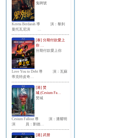
鬼咧號
Kereta Berdarah 導 演：黎刹
曼托瓦尼演 …
[泰] 分期付款愛上
你 …
分期付款愛上你
Love You to Debt 導 演：瓦蘇
蒂克特皮奇…
[港] 焚
城 (Cesium Fa…
焚城
Cesium Fallout 導 演：潘耀明
演 員：劉德…
[港] 武替