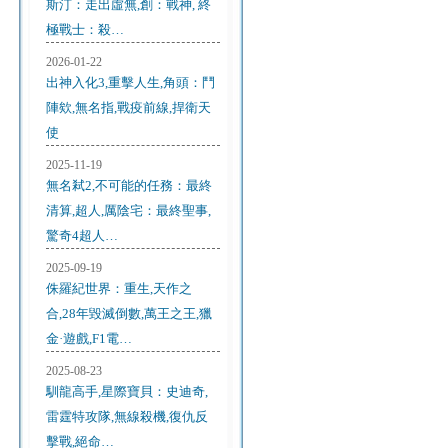
斯汀：走出虛無,創：戰神, 終
極戰士：殺…
2026-01-22
出神入化3,重擊人生,角頭：鬥
陣欸,無名指,戰疫前線,捍衛天
使
2025-11-19
無名弒2,不可能的任務：最終
清算,超人,厲陰宅：最終聖事,
驚奇4超人…
2025-09-19
侏羅紀世界：重生,天作之
合,28年毀滅倒數,萬王之王,獵
金·遊戲,F1電…
2025-08-23
馴龍高手,星際寶貝：史迪奇,
雷霆特攻隊,無線殺機,復仇反
擊戰,絕命…