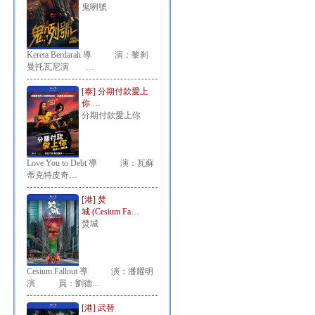
鬼咧號
Kereta Berdarah 導 演：黎刹
曼托瓦尼演 …
[泰] 分期付款愛上
你 …
分期付款愛上你
Love You to Debt 導 演：瓦蘇
蒂克特皮奇…
[港] 焚
城 (Cesium Fa…
焚城
Cesium Fallout 導 演：潘耀明
演 員：劉德…
[港] 武替