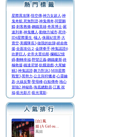
星際異攻隊
‧
悟空傳
‧
神力女超人
‧
神
鬼奇航 死無對證
‧
神鬼傳奇
‧
同盟鶼
鰈
‧
刺客教條
‧
鋼鐵英雄
‧
奇異博士
‧
屍
速列車
‧
神鬼獵人
‧
動物方城市
‧
死侍
‧
ID4星際重生
‧
蟻人
‧
侏羅紀世界
‧
大
賣空
‧
美國隊長3
‧
做我的奴隸
‧
絕命救
援
‧
全面攻佔２
‧
金牌拳手
‧
神鬼認證4
‧
吹夢巨人
‧
史帝夫賈伯斯
‧
攔截記憶
碼
‧
翻轉幸福
‧
野蠻正義
‧
鋼鐵麥斯
‧
終
極救援
‧
鐵達尼號
‧
飢餓遊戲
‧
大尾鱸
鰻2
‧
神鬼認證
‧
舞力對決2
‧
MIB星際
戰警3
‧
黑勢力
‧
公主與狩獵者
‧
心靈鑰
匙
‧
火線反擊
‧
聖母峰
‧
白鯨傳奇
‧
地心
冒險2 神秘島
‧
海底總動員
‧
江蕙 祝
福
‧
藍光影片
‧
藍光電影
‧
[台] 鳳
姐 (A Girl ou…
鳳姐