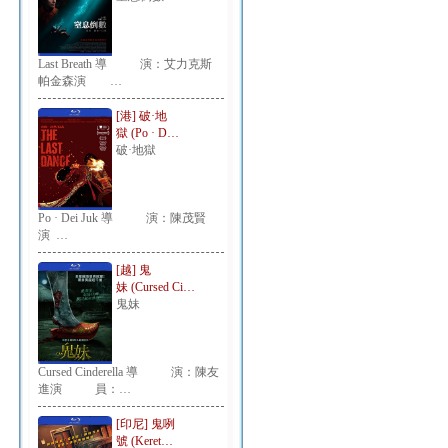
Last Breath 導 演：艾力克斯
帕金森演 …
[港] 破·地
獄 (Po · D…
破·地獄
Po · Dei Juk 導 演：陳茂賢
演 …
[越] 鬼
妹 (Cursed Ci…
鬼妹
Cursed Cinderella 導 演：陳友
進演 員：…
[印尼] 鬼咧
號 (Keret…