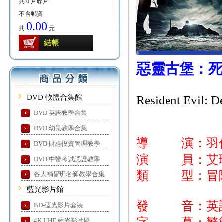
共 0 片碟片
不含郵資
0.00
共
元
結帳
惡靈古堡：
DVD 軟體合集館
Resident Evil: D
DVD 英語教學合集
DVD 幼兒教學合集
導 演：羽
DVD 財經投資管理教學
演 員：艾琳卡
DVD 中醫考試認證教學
類 型：冒險
各大補習班名師教學合集
藍光影片館
發 音：英語
BD-蓝光影片套装
4K UHD 藍光影片區