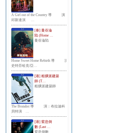
A Girl out of the Country 導 演：
邱新達演 …
[泰] 曼谷淪
陷 (Home …
曼谷淪陷
Home Sweet Home Rebirth 導 演：
史特芬哈克/亞…
[港] 粗獷派建築
師 (T…
粗獷派建築師
The Brutalist 導 演：布拉迪科
貝特演 …
[港] 窒息倒
數 (Last …
窒息倒數