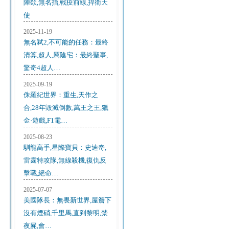
陣欸,無名指,戰疫前線,捍衛天
使
2025-11-19
無名弒2,不可能的任務：最終
清算,超人,厲陰宅：最終聖事,
驚奇4超人…
2025-09-19
侏羅紀世界：重生,天作之
合,28年毀滅倒數,萬王之王,獵
金·遊戲,F1電…
2025-08-23
馴龍高手,星際寶貝：史迪奇,
雷霆特攻隊,無線殺機,復仇反
擊戰,絕命…
2025-07-07
美國隊長：無畏新世界,屋簷下
沒有煙硝,千里馬,直到黎明,禁
夜屍,會…