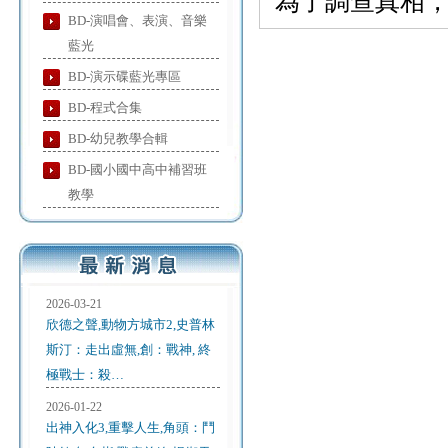
為了調查真相
BD-演唱會、表演、音樂
藍光
BD-演示碟藍光專區
BD-程式合集
BD-幼兒教學合輯
BD-國小國中高中補習班
教學
2026-03-21
欣德之聲,動物方城市2,史普林
斯汀：走出虛無,創：戰神, 終
極戰士：殺…
2026-01-22
出神入化3,重擊人生,角頭：鬥