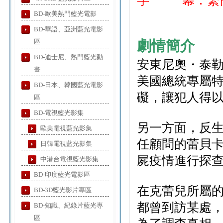
字 幕：繁簡
BD-歐美熱門藍光電影
BD-華語、亞洲藍光電影
區
劇情簡介
BD-迪士尼、熱門藍光動
安東尼奧・泰
畫
美國總統專屬
BD-日本、韓國藍光電影
礙，讓犯人得
區
BD-電視藍光影集
另一方面，反生
歐美電視藍光影集
任顧問的蕾貝
日韓電視藍光影集
屍疫情進行探
中港台電視藍光影集
BD-印度藍光電影區
在克蕾兒所屬
BD-3D藍光影片專區
都曾到訪某處
BD-知識、紀錄片藍光專
區