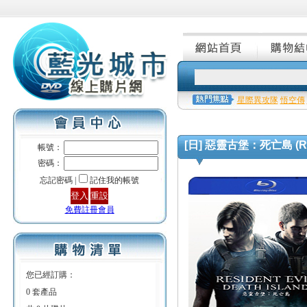
星際異攻隊
悟空傳
[日] 惡靈古堡：死亡島 (Reside
帳號：
密碼：
忘記密碼 |
記住我的帳號
免費註冊會員
您已經訂購：
0 套產品