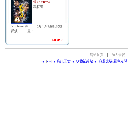
道 (Stuntma…
武替道
Stuntman 導 演：梁冠堯/梁冠
舜演 員：…
MORE
網站首頁
|
加入最愛
xyz
|
xyz
|
xyz資訊工坊
|
xyz軟體補給站
xyz
命題光碟
題庫光碟