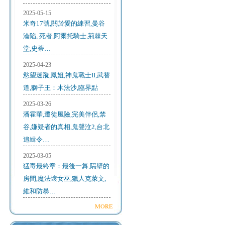
2025-05-15
米奇17號,關於愛的練習,曼谷
淪陷, 死者,阿爾托騎士,荊棘天
堂,史蒂…
2025-04-23
慾望迷蹤,鳳姐,神鬼戰士II,武替
道,獅子王：木法沙,臨界點
2025-03-26
潘霍華,遷徒風險,完美伴侶,禁
谷,嫌疑者的真相,鬼聲泣2,台北
追緝令…
2025-03-05
猛毒最終章：最後一舞,隔壁的
房間,魔法壞女巫,獵人克萊文,
維和防暴…
MORE