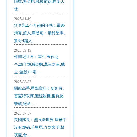
陣欸,無名指,戰疫前線,捍衛天
使
2025-11-19
無名弒2,不可能的任務：最終
清算,超人,厲陰宅：最終聖事,
驚奇4超人…
2025-09-19
侏羅紀世界：重生,天作之
合,28年毀滅倒數,萬王之王,獵
金·遊戲,F1電…
2025-08-23
馴龍高手,星際寶貝：史迪奇,
雷霆特攻隊,無線殺機,復仇反
擊戰,絕命…
2025-07-07
美國隊長：無畏新世界,屋簷下
沒有煙硝,千里馬,直到黎明,禁
夜屍,會…