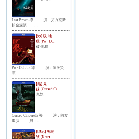
Last Breath 導 演：艾力克斯
帕金森演 …
[港] 破·地
獄 (Po · D…
破·地獄
Po · Dei Juk 導 演：陳茂賢
演 …
[越] 鬼
妹 (Cursed Ci…
鬼妹
Cursed Cinderella 導 演：陳友
進演 員：…
[印尼] 鬼咧
號 (Keret…