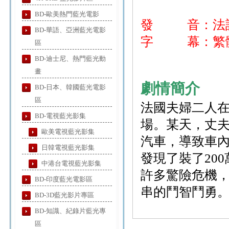
BD-歐美熱門藍光電影
發 音：法
BD-華語、亞洲藍光電影
字 幕：繁體
區
BD-迪士尼、熱門藍光動
畫
劇情簡介
BD-日本、韓國藍光電影
區
法國夫婦二人
BD-電視藍光影集
場。某天，丈
歐美電視藍光影集
汽車，導致車
日韓電視藍光影集
發現了裝了20
中港台電視藍光影集
許多驚險危機
BD-印度藍光電影區
串的鬥智鬥勇
BD-3D藍光影片專區
BD-知識、紀錄片藍光專
區