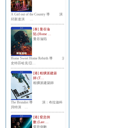
A Girl out of the Country 導 演：
邱新達演 …
[泰] 曼谷淪
陷 (Home …
曼谷淪陷
Home Sweet Home Rebirth 導 演：
史特芬哈克/亞…
[港] 粗獷派建築
師 (T…
粗獷派建築師
The Brutalist 導 演：布拉迪科
貝特演 …
[港] 窒息倒
數 (Last …
窒息倒數