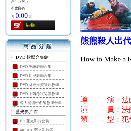
共 0 片碟片
不含郵資
0.00
共
元
結帳
熊熊殺人出
DVD 軟體合集館
How to Make a K
DVD 英語教學合集
DVD 幼兒教學合集
DVD 財經投資管理教學
DVD 中醫考試認證教學
導 演：法蘭
各大補習班名師教學合集
演 員：法蘭
藍光影片館
類 型：犯罪
BD-蓝光影片套装
4K UHD 藍光影片區