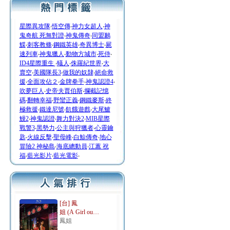
星際異攻隊
‧
悟空傳
‧
神力女超人
‧
神
鬼奇航 死無對證
‧
神鬼傳奇
‧
同盟鶼
鰈
‧
刺客教條
‧
鋼鐵英雄
‧
奇異博士
‧
屍
速列車
‧
神鬼獵人
‧
動物方城市
‧
死侍
‧
ID4星際重生
‧
蟻人
‧
侏羅紀世界
‧
大
賣空
‧
美國隊長3
‧
做我的奴隸
‧
絕命救
援
‧
全面攻佔２
‧
金牌拳手
‧
神鬼認證4
‧
吹夢巨人
‧
史帝夫賈伯斯
‧
攔截記憶
碼
‧
翻轉幸福
‧
野蠻正義
‧
鋼鐵麥斯
‧
終
極救援
‧
鐵達尼號
‧
飢餓遊戲
‧
大尾鱸
鰻2
‧
神鬼認證
‧
舞力對決2
‧
MIB星際
戰警3
‧
黑勢力
‧
公主與狩獵者
‧
心靈鑰
匙
‧
火線反擊
‧
聖母峰
‧
白鯨傳奇
‧
地心
冒險2 神秘島
‧
海底總動員
‧
江蕙 祝
福
‧
藍光影片
‧
藍光電影
‧
[台] 鳳
姐 (A Girl ou…
鳳姐