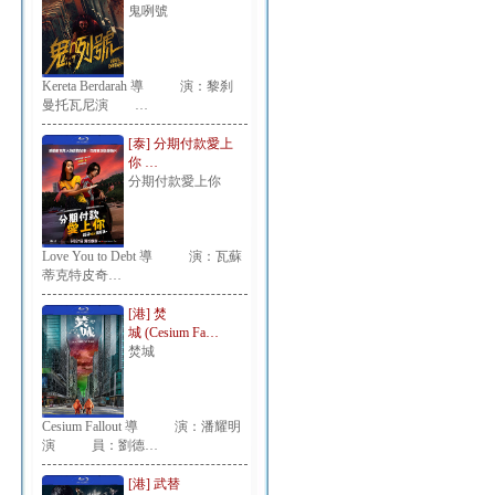
鬼咧號
Kereta Berdarah 導 演：黎刹
曼托瓦尼演 …
[泰] 分期付款愛上
你 …
分期付款愛上你
Love You to Debt 導 演：瓦蘇
蒂克特皮奇…
[港] 焚
城 (Cesium Fa…
焚城
Cesium Fallout 導 演：潘耀明
演 員：劉德…
[港] 武替