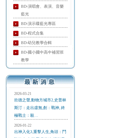
BD-演唱會、表演、音樂
藍光
BD-演示碟藍光專區
BD-程式合集
BD-幼兒教學合輯
BD-國小國中高中補習班
教學
2026-03-21
欣德之聲,動物方城市2,史普林
斯汀：走出虛無,創：戰神, 終
極戰士：殺…
2026-01-22
出神入化3,重擊人生,角頭：鬥