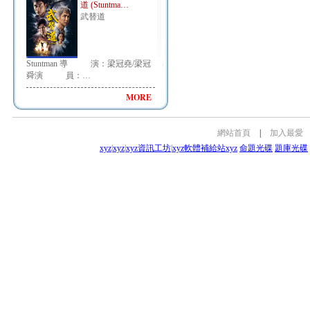
道 (Stuntma…
武替道
Stuntman 導 演：梁冠堯/梁冠
舜演 員：…
MORE
網站首頁
|
加入最愛
xyz
|
xyz
|
xyz資訊工坊
|
xyz軟體補給站
xyz
命題光碟
題庫光碟